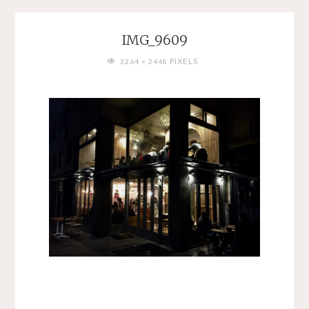
IMG_9609
FULL
PIXELS
3264 × 2448
SIZE