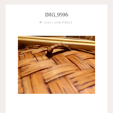
IMG_9596
FULL
PIXELS
3264 × 2448
SIZE