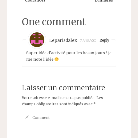
r
o
(
k
o
(
u
o
One comment
v
u
r
v
e
r
d
e
a
d
n
a
Leparisdalex
Reply
7 ANS AGO
s
n
u
s
n
u
Super idée d’activité pour les beaux jours ! je
e
n
n
e
me note l’idée
o
n
u
o
v
u
e
v
l
e
l
l
Laisser un commentaire
e
l
f
e
e
f
Votre adresse e-mail ne sera pas publiée.
Les
n
e
ê
n
champs obligatoires sont indiqués avec
*
t
ê
r
t
e
r
)
e
)