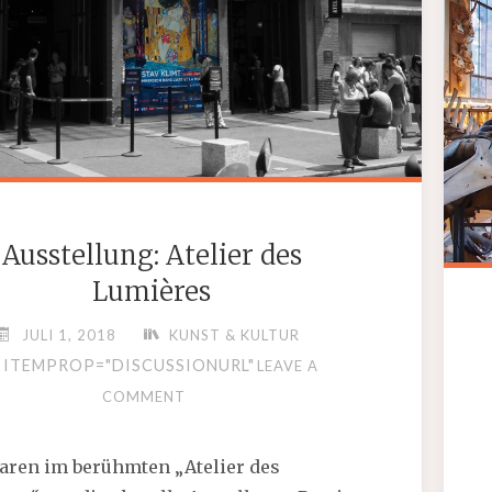
Ausstellung: Atelier des
Lumières
JULI 1, 2018
KUNST & KULTUR
ITEMPROP="DISCUSSIONURL"
LEAVE A
COMMENT
aren im berühmten „Atelier des