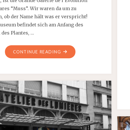
, ist die Grande Galerie de l’Evolution
lares “Muss”. Wir waren da um zu
, ob der Name hält was er verspricht!
useum befindet sich am Anfang des
 des Plantes, …
"LA
CONTINUE READING
GRANDE
GALERIE
DE
L’EVOLUTION
–
TIERISCH
GROSSARTIG"