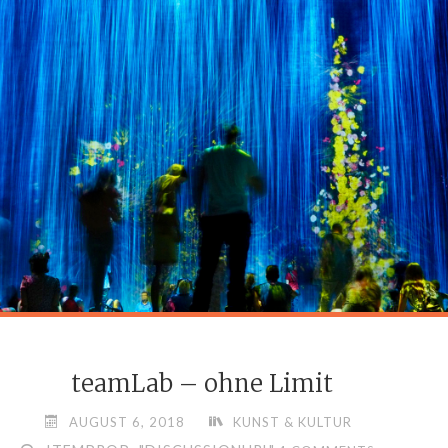
PERLE
IM
MARAIS"
teamLab – ohne Limit
AUGUST 6, 2018
KUNST & KULTUR