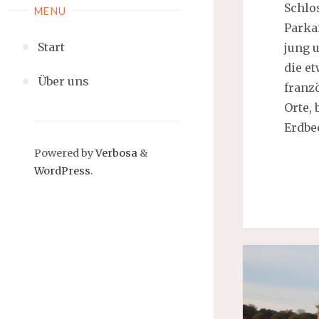
Schlo
MENU
Parka
Start
jung u
die e
Über uns
franz
Orte,
Erdbe
Powered by
Verbosa
&
WordPress
.