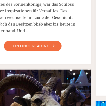
ces des Sonnenkönigs, war das Schloss
er Inspirationen für Versailles. Das
en wechselte im Laufe der Geschichte
ch den Besitzer, blieb aber bis heute in
ienhand. Und …
"DAS
CONTINUE READING
SCHLOSS
VAUX-
LE-
VICOMTE
LÄD
EIN."