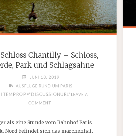
Schloss Chantilly – Schloss,
erde, Park und Schlagsahne
JUNI 10, 2019
AUSFLÜGE RUND UM PARIS
ITEMPROP="DISCUSSIONURL"
LEAVE A
COMMENT
er als eine Stunde vom Bahnhof Paris
du Nord befindet sich das märchenhaft