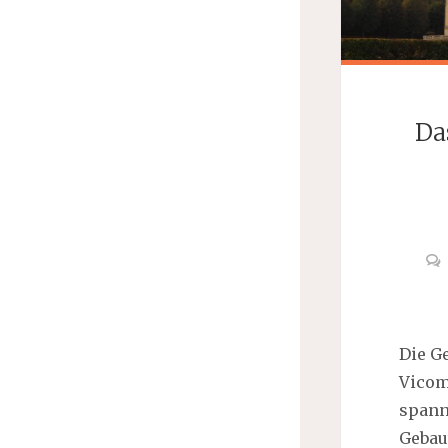
Da
Die G
Vicom
spann
Gebau