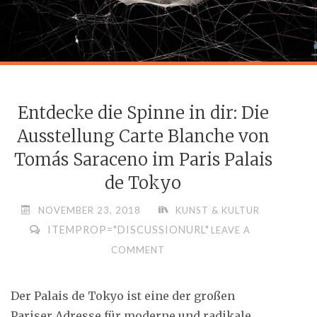
Entdecke die Spinne in dir: Die
Ausstellung Carte Blanche von
Tomás Saraceno im Paris Palais
de Tokyo
NOVEMBER 23, 2018
KUNST & KULTUR
ITEMPROP="DISCUSSIONURL"
LEAVE A
COMMENT
Der Palais de Tokyo ist eine der großen
Pariser Adresse für moderne und radikale