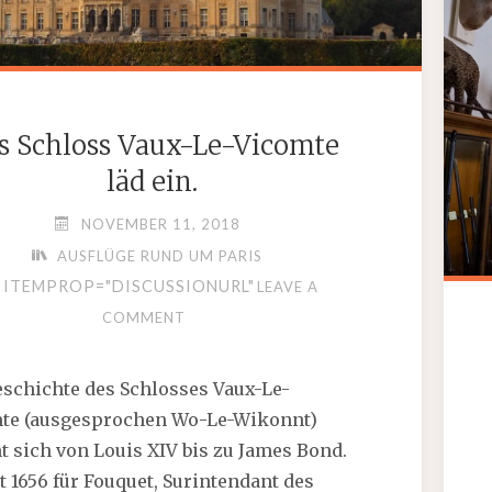
SCHLAGSAHNE"
s Schloss Vaux-Le-Vicomte
läd ein.
NOVEMBER 11, 2018
AUSFLÜGE RUND UM PARIS
ITEMPROP="DISCUSSIONURL"
LEAVE A
COMMENT
eschichte des Schlosses Vaux-Le-
te (ausgesprochen Wo-Le-Wikonnt)
t sich von Louis XIV bis zu James Bond.
t 1656 für Fouquet, Surintendant des