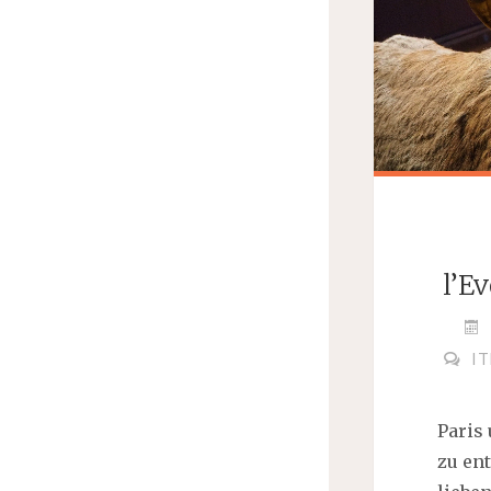
l’E
IT
Paris
zu ent