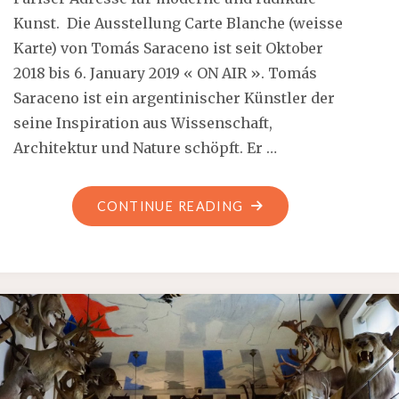
Kunst. Die Ausstellung Carte Blanche (weisse
Karte) von Tomás Saraceno ist seit Oktober
2018 bis 6. January 2019 « ON AIR ». Tomás
Saraceno ist ein argentinischer Künstler der
seine Inspiration aus Wissenschaft,
Architektur und Nature schöpft. Er …
"ENTDECKE
CONTINUE READING
DIE
SPINNE
IN
DIR:
DIE
AUSSTELLUNG
CARTE