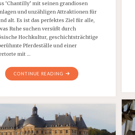
ss ‘Chantilly’ mit seinen grandiosen
nlagen und unzähligen Attraktionen für
nd alt. Es ist das perfektes Ziel für alle,
twas Ruhe suchen versüßt durch
ösische Hochkultur, geschichtsträchtige
 berühmte Pferdeställe und einer
ertorte mit …
"DAS
CONTINUE READING
SCHLOSS
CHANTILLY
–
SCHLOSS,
PFERDE,
PARK
UND