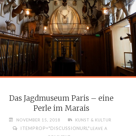
BLANCHE
VON
TOMÁS
SARACENO
IM
PARIS
PALAIS
DE
TOKYO"
Das Jagdmuseum Paris – eine
Perle im Marais
NOVEMBER 15, 2018
KUNST & KULTUR
ITEMPROP="DISCUSSIONURL"
LEAVE A