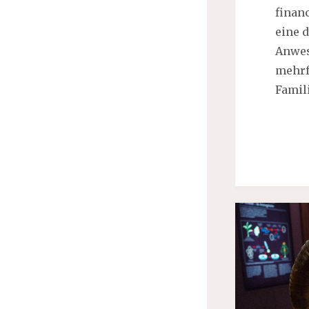
finan
eine d
Anwes
mehrfa
Famil