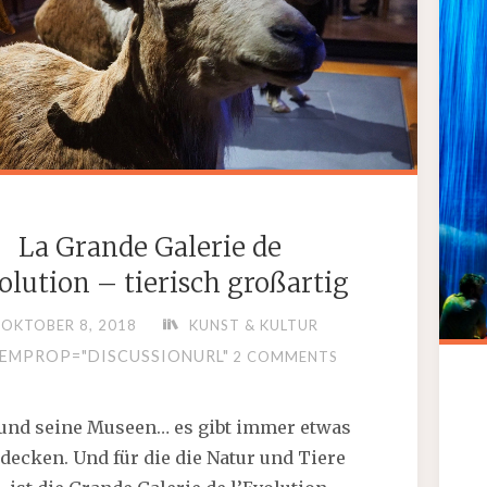
La Grande Galerie de
volution – tierisch großartig
OKTOBER 8, 2018
KUNST & KULTUR
EMPROP="DISCUSSIONURL"
2 COMMENTS
 und seine Museen… es gibt immer etwas
decken. Und für die die Natur und Tiere