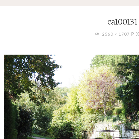
ca100131
FULL
PI
2560 × 1707
SIZE