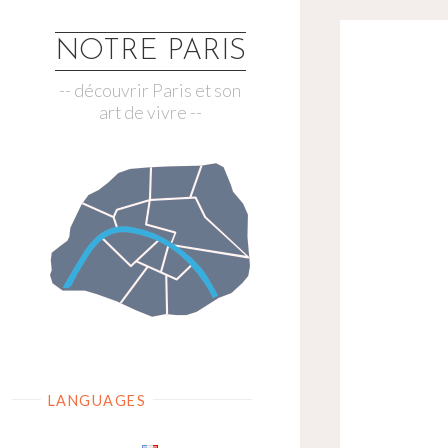
Skip
to
NOTRE PARIS
content
-- découvrir Paris et son
art de vivre --
LANGUAGES